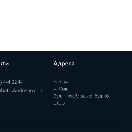
кти
Адреса
) 444 22 44
Україна
м. Київ
dhotovkadozno.com
Вул. Михайлівська, буд. 16
01001