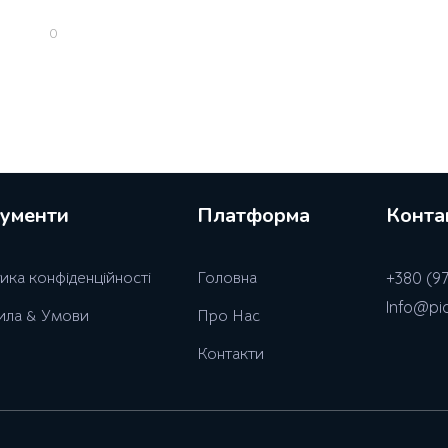
0
ументи
Платформа
Конта
ика конфiденцiйностi
Головна
+380 (97
Info@pi
ила & Умови
Про Нас
Контакти