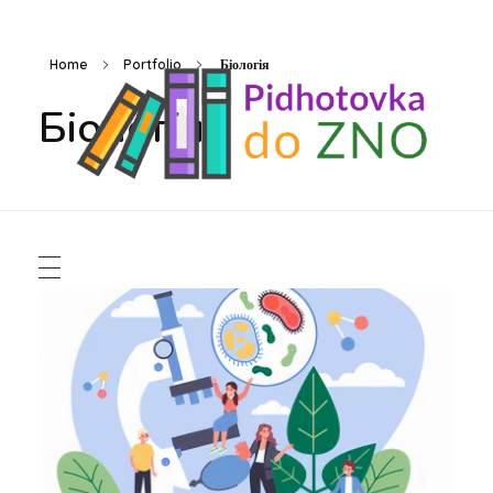
Home
Portfolio
Біологія
Біологія
Підготовка до ЗНО
Безкоштовні матеріали для підготовки до ЗНО