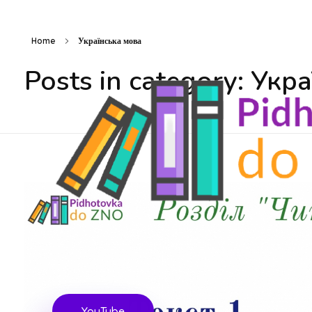
Home
Українська мова
Posts in category: Укр
Підготовка до ЗНО
Безкоштовні матеріали для підготовки до ЗНО
YouTube