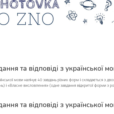
ання та відповіді з української м
їнської мови налічує 40 завдань різних форм і складається з дво
нь) і «Власне висловлення» (одне завдання відкритої форми з 
ання та відповіді з української м