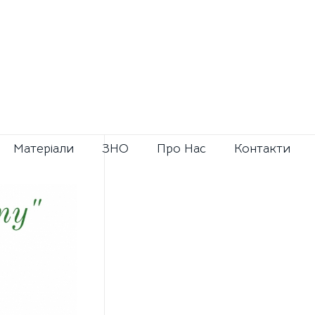
Матерiали
ЗНО
Про Нас
Контакти