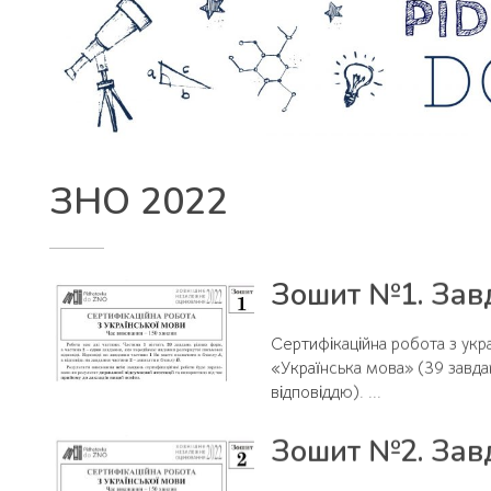
ЗНО 2022
Зошит №1. Завд
Сертифікаційна робота з укра
«Українська мова» (39 завда
відповіддю). ...
Зошит №2. Завд