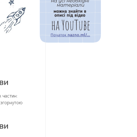
ови
х частин:
розгорнутою
ови