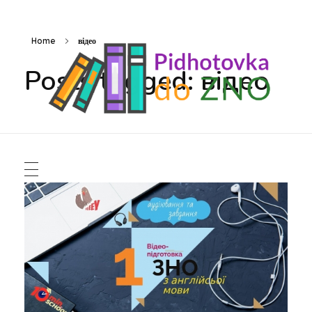
Home
відео
Posts tagged: відео
Підготовка до ЗНО
Безкоштовні матеріали для підготовки до ЗНО