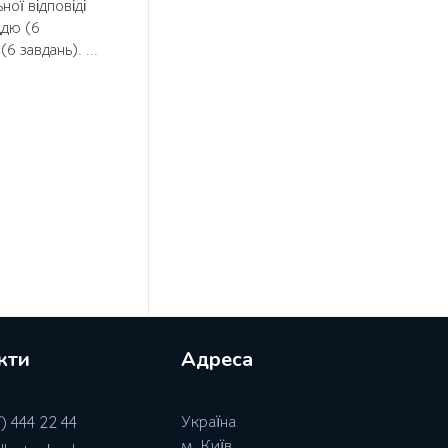
ної відповіді
ддю (6
6 завдань). ...
кти
Адреса
) 444 22 44
Україна
м. Київ