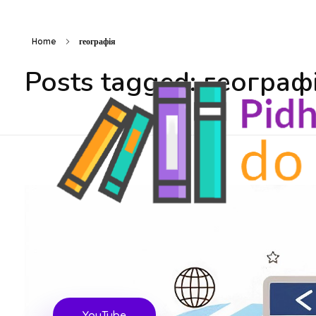
Home
географія
Posts tagged: географ
Підготовка до ЗНО
Безкоштовні матеріали для підготовки до ЗНО
YouTube