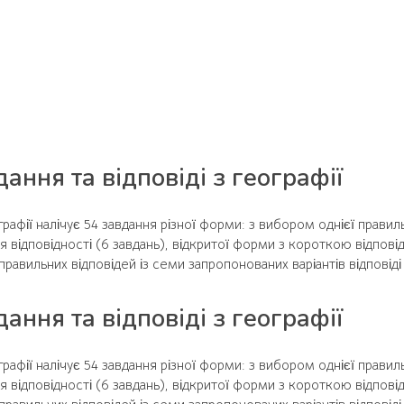
ання та відповіді з географії
рафії налічує 54 завдання різної форми: з вибором однієї правиль
я відповідності (6 завдань), відкритої форми з короткою відпові
равильних відповідей із семи запропонованих варіантів відповіді (
ання та відповіді з географії
рафії налічує 54 завдання різної форми: з вибором однієї правиль
я відповідності (6 завдань), відкритої форми з короткою відпові