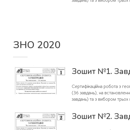
завдань) та з вибором трьох п
ЗНО 2020
Зошит №1. Завд
Сертифікаційна робота з геог
(36 завдань), на встановленн
завдань) та з вибором трьох п
Зошит №2. Завд