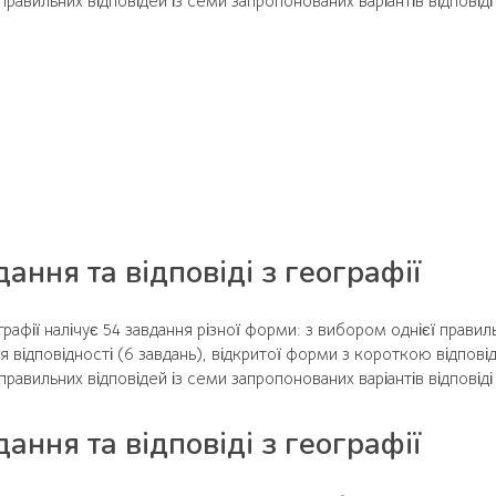
равильних відповідей із семи запропонованих варіантів відповіді (
ання та відповіді з географії
рафії налічує 54 завдання різної форми: з вибором однієї правиль
я відповідності (6 завдань), відкритої форми з короткою відпові
равильних відповідей із семи запропонованих варіантів відповіді (
ання та відповіді з географії