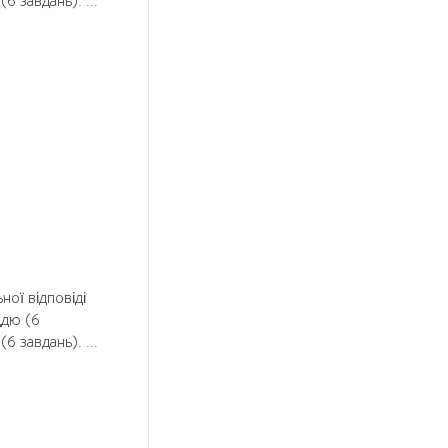
6 завдань). ...
ної відповіді
ддю (6
6 завдань). ...