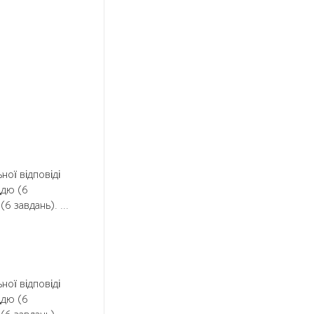
ної відповіді
ддю (6
6 завдань). ...
ної відповіді
ддю (6