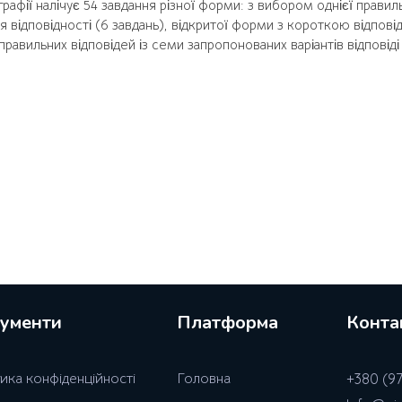
рафії налічує 54 завдання різної форми: з вибором однієї правиль
я відповідності (6 завдань), відкритої форми з короткою відпові
равильних відповідей із семи запропонованих варіантів відповіді (
ументи
Платформа
Конта
ика конфiденцiйностi
Головна
+380 (97