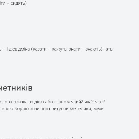
іти – сидять)
– І дієвідміна (казати – кажуть; знати – знають) -ать,
метників
лова ознака за дією або станом який? яка? яке?
иленою корою знайшли притулок метелики, мухи,