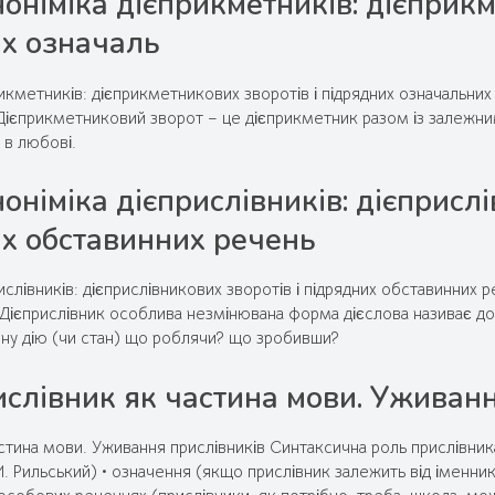
оніміка дієприкметників: дієприкм
х означаль
икметників: дієприкметникових зворотів і підрядних означальни
Дієприкметниковий зворот – це дієприкметник разом із залежни
 в любові.
оніміка дієприслівників: дієприслі
х обставинних речень
ислівників: дієприслівникових зворотів і підрядних обставинних
 Дієприслівник особлива незмінювана форма дієслова називає до
ну дію (чи стан) що роблячи? що зробивши?
слівник як частина мови. Уживанн
стина мови. Уживання прислівників Синтаксична роль прислівника
М. Рильський) • означення (якщо прислівник залежить від іменник