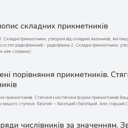
опис складних прикметників
1. Складні прикметники, утворені від складних іменників, які п
ісостеп радіофізичний - радіофізика 2. Складні прикметники, у
ок між словами)
ені порівняння прикметників. Стяг
иків
ня прикметників. Стягнені і нестягнені форми прикметників Вищ
 вищого ступеня: багатий — багатший і багатіший. Але старший (за
ряди числівників за значенням. З