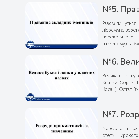
№5. Прав
Разом пишуться: 
лісосмуга, зореп
перекотиполе, ло
називному) та ім
№6. Вели
Велика літера у в
клички: Сергій,
Косач), Остап В
№7. Розр
Морфологічні озн
степи; широкого