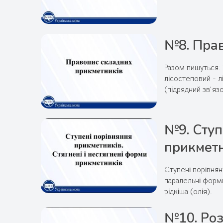
№8. Прав
Разом пишуться: 
лісостеповий - л
(підрядний зв’яз
№9. Ступ
прикметн
Ступені порівнян
паралельні форми
рідкіша (олія).
№10. Роз