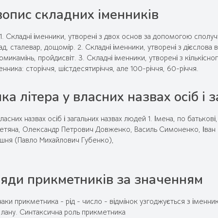
опис складних іменників
1. Складні іменники, утворені з двох основ за допомогою сполучн
ад, сталевар, дощомір. 2. Складні іменники, утворені з дієслова в
микамінь, пройдисвіт. 3. Складні іменники, утворені з кількісно
енника: сторіччя, шістдесятиріччя, але 100-річчя, 60-річчя.
ка літера у власних назвах осіб і
ласних назвах осіб і загальних назвах людей 1. Імена, по батькові
 Тетяна, Олександр Петрович Довженко, Василь Симоненко, Іван 
ишня (Павло Михайлович Губенко),
яди прикметників за значенням
аки прикметника - рід - число - відмінок узгоджується з іменн
 лану. Синтаксична роль прикметника