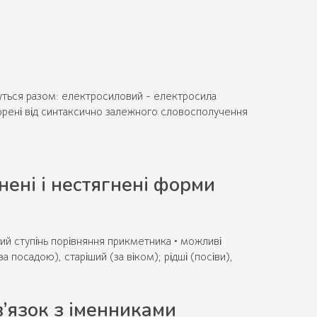
ишуться разом: електросиловий - електросила
творені від синтаксично залежного словосполучення
нені і нестягнені форми
ий ступінь порівняння прикметника • можливі
 посадою), старіший (за віком); рідші (посіви),
в’язок з іменниками