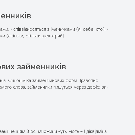
менників
и: • співвідносяться з іменниками (я, себе, хто); •
ми (скільки, стільки, декотрий)
ових займенників
иків. Синоніміка займенникових форм Правопис
кремого слова, займенники пишуться через дефіс: ви-
закінченням 3 ос. множини -уть, -ють – І дієвідміна