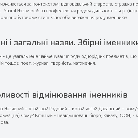
 визначається за контекстом: відповідальний староста, страшна п
. Увага! Назви осіб за професією чи родом діяльності – ч.р. (ін
мовнопобутовому стилі. Способи вираження роду іменників
і і загальні назви. Збірні іменник
и - це узагальнене найменування ряду однорідних предметів, що
ій тощо): поет, журнал, творчість, натхнення.
ливості відмінювання іменників
ів Називний – хто? що? Родовий – кого? чого? Давальний – кому
кому? (на) чому? Кличний - невідмінювані: бюро, какаду, ООН; - 
кова.