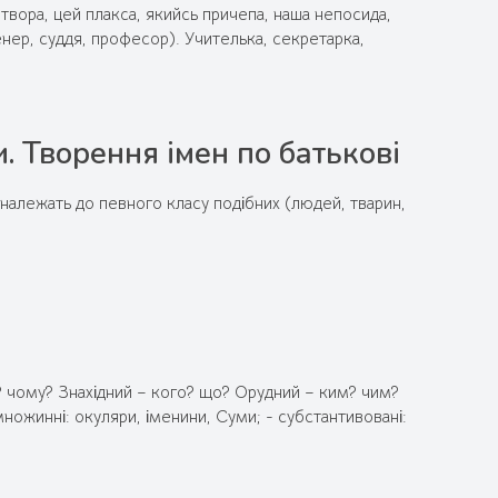
отвора, цей плакса, якийсь причепа, наша непосида,
женер, суддя, професор). Учителька, секретарка,
и. Творення імен по батькові
 належать до певного класу подібних (людей, тварин,
? чому? Знахідний – кого? що? Орудний – ким? чим?
множинні: окуляри, іменини, Суми; - субстантивовані: