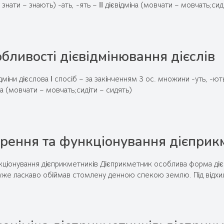
 знати – знають) -ать, -ять – ІІ дієвідміна (мовчати – мовчать;сид
бливості дієвідмінювання дієслів
міни дієслова І спосіб – за закінченням 3 ос. множини -уть, -ють 
іна (мовчати – мовчать;сидіти – сидять)
рення та функціонування дієприк
кціонування дієприкметників Дієприкметник особлива форма дієс
р уже ласкаво обіймав стомлену денною спекою землю. Під відх