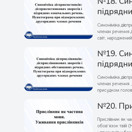
№18. Син
підрядни
Синоніміка дієпр
членах речення 
світ, народжений
№19. Син
підрядни
Синоніміка дієпр
членах речення.
присудком голов
№20. При
Прислівник як ча
обов’язок твій (