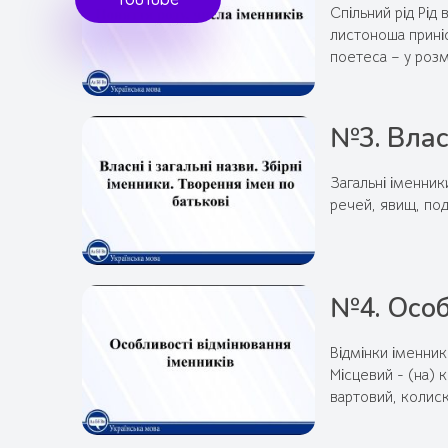
Спільний рід Рід
листоноша приніс
поетеса – у роз
№3. Власн
Загальні іменник
речей, явищ, под
№4. Особ
Відмінки іменник
Місцевий - (на) 
вартовий, колис