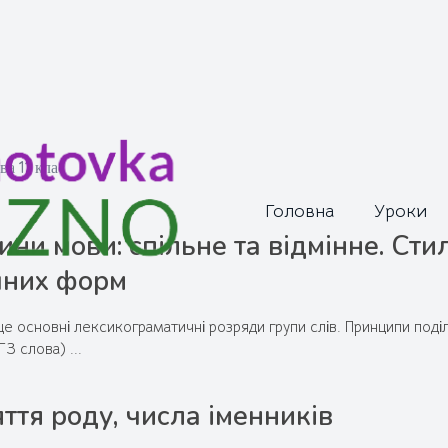
ва 11 клас
Головна
Уроки
ини мови: спільне та відмінне. Ст
чних форм
е основні лексикограматичні розряди групи слів. Принципи поділ
З слова) ...
ття роду, числа іменників