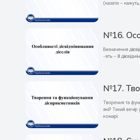
(казати – кажуть;
№16. Осо
Визначення дієвід
-ять – ІІ дієвідм
№17. Тво
Творення та фун
які? Тихий вечі
комарі.