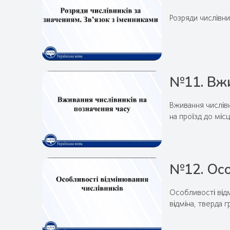
Розряди числівни
№11. Вжи
Вживання числівн
на проїзд до міс
№12. Осо
Особливості відмі
відміна, тверда гр