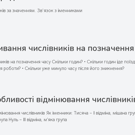
ків за значенням. Зв’язок з іменниками
вання числівників на позначення
иків на позначення часу Скільки годин? • Скільки годин іде поїзд
ця роботи? • Скільки уже минуло часу після його зникнення?
бливості відмінювання числівникі
нювання числівників Як іменники: Тисяча – І відміна, мішана група
упа Нуль – ІІ відміна, м'яка група