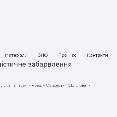
Матерiали
ЗНО
Про Нас
Контакти
илістичне забарвлення
у слів на частини мови: - Смисловий (ЛЗ слова) -