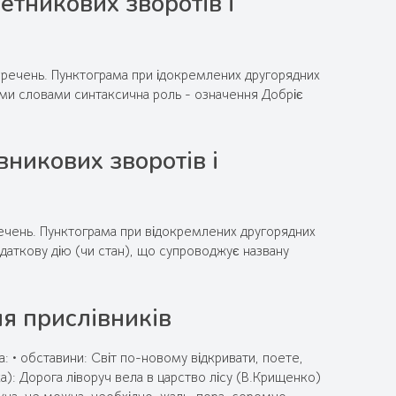
етникових зворотів і
х речень. Пунктограма при ідокремлених другорядних
ми словами синтаксична роль - означення Добріє
вникових зворотів і
 речень. Пунктограма при відокремлених другорядних
даткову дію (чи стан), що супроводжує названу
я прислівників
: • обставини: Світ по-новому відкривати, поете,
а): Дорога ліворуч вела в царство лісу (В.Крищенко)