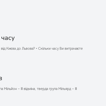
 часу
 від Києва до Львова? • Скільки часу Ви витрачаєте
в
 Мільйон – ІІ відміна, тверда група Мільярд – ІІ