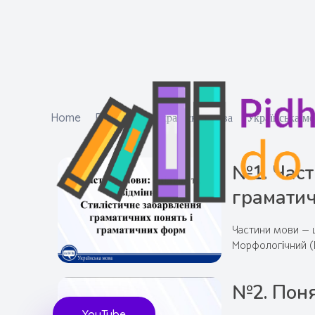
Home
Portfolio
Українська мова
Українська мо
№1. Част
грамати
Частини мови — ц
Морфологічний (Г
№2. Поня
Підготовка до ЗНО
Безкоштовні матеріали для підготовки до ЗНО
YouTube