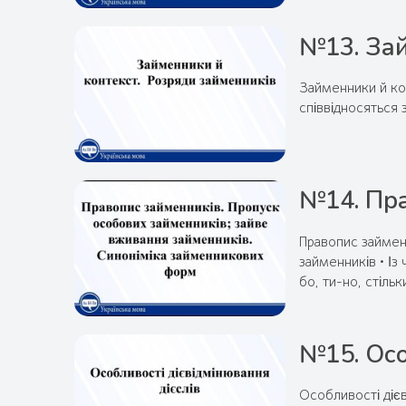
№13. Зай
Займенники й кон
співвідносяться 
№14. Пра
Правопис займен
займенників • Із
бо, ти-но, стільк
№15. Осо
Особливості дієв