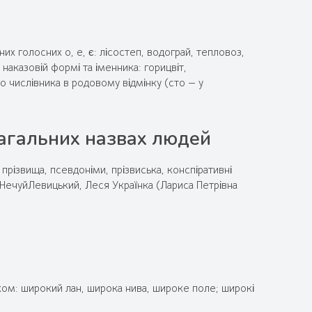
их голосних о, е, є: лісостеп, водограй, тепловоз,
 наказовій формі та іменника: горицвіт,
го числівника в родовому відмінку (сто — у
 загальних назвах людей
, прізвища, псевдоніми, прізвиська, конспіративні
НечуйЛевицький, Леся Українка (Лариса Петрівна
иком: широкий лан, широка нива, широке поле; широкі