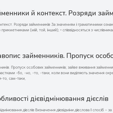
менники й контекст. Розряди зай
текст. Розряди займенників За значенням і граматичними ознакам
з прикметниками (мій, той, інший); • співвідносяться з числівника
вопис займенників. Пропуск особ
ників. Пропуск особових займенників; зайве вживання займенн
 частками -бо, -но, -то, -таки, коли вони виділяють значення о
и-то, сам-таки,
бливості дієвідмінювання дієслів
ідмінювання дієслів Визначення дієвідміни дієслова І спосіб – за 