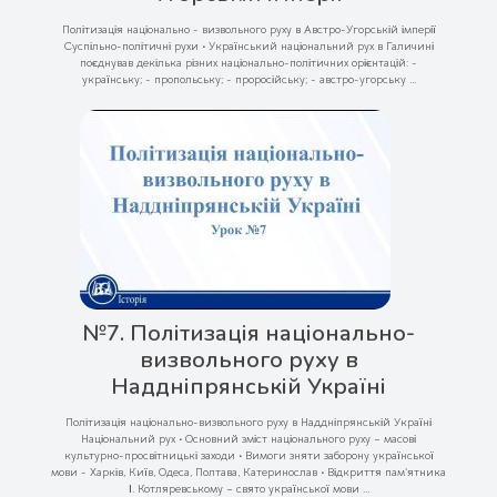
Політизація національно - визвольного руху в Австро-Угорській імперії
Суспільно-політичні рухи • Український національний рух в Галичині
поєднував декілька різних національно-політичних орієнтацій: -
українську; - пропольську; - проросійську; - австро-угорську ...
№7. Політизація національно-
визвольного руху в
Наддніпрянській Україні
Політизація національно-визвольного руху в Наддніпрянській Україні
Національний рух • Основний зміст національного руху – масові
культурно-просвітницькі заходи • Вимоги зняти заборону української
мови - Харків, Київ, Одеса, Полтава, Катеринослав • Відкриття памʹятника
І. Котляревському – свято української мови ...