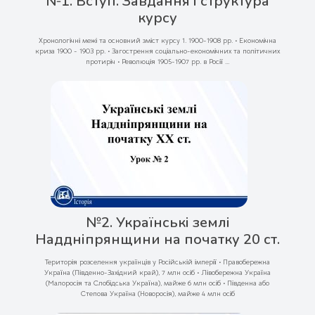
№1. Вступ. Завдання і структура
курсу
Хронологічні межі та основний зміст курсу 1. 1900-1908 рр. • Економічна
криза 1900 - 1903 рр. • Загострення соціально-економічних та політичних
протиріч • Революція 1905-1907 рр. в Росії ...
№2. Українські землі
Наддніпрянщини на початку 20 ст.
Територія розселення українців у Російській імперії • Правобережна
Україна (Південно-Західний край), 7 млн осіб • Лівобережна Україна
(Малоросія та Слобідська Україна), майже 6 млн осіб • Південна або
Степова Україна (Новоросія), майже 4 млн осіб