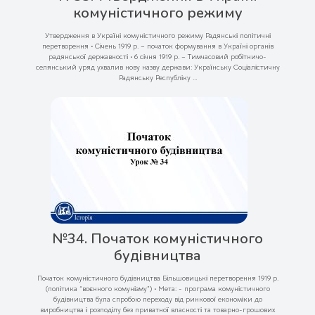
комуністичного режиму
Утвердження в Україні комуністичного режиму Радянські політичні
перетворення • Січень 1919 р. – початок формування в Україні органів
радянської державності • 6 січня 1919 р. – Тимчасовий робітничо-
селянський уряд ухвалив нову назву держави: Українську Соціалістичну
Радянську Республіку ...
№34. Початок комуністичного
будівництва
Початок комуністичного будівництва Більшовицькі перетворення 1919 р.
(політика “воєнного комунізму”) • Мета: - програма комуністичного
будівництва була спробою переходу від ринкової економіки до
виробництва і розподілу без приватної власності та товарно-грошових