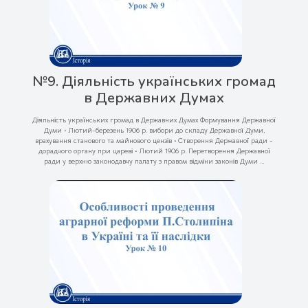
№9. Діяльність українських громад
в Державних Думах
Діяльність українських громад в Державних Думах Формування Державної
Думи • Лютий-березень 1906 р. вибори до складу Державної Думи,
врахування станового та майнового цензів • Створення Державної ради -
дорадчого органу при цареві • Лютий 1906 р. Перетворення Державної
ради у верхню законодавчу палату з правом відміни законів Думи ...