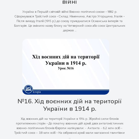
війні
Україна в Першій світовій війні Воєнно-політичні союзи • 1882 р.
Сформувався Троїстий союз • Склад: Німеччина, Австро Угорщина, Італія •
Після виходу Італії (1915 р.) до союзу приєдналися Османська імперія та
Болгарія. Це змінило назву блоку на Четверний союз або союз Центральних
держав ...
№16. Хід воєнних дій на території
України в 1914 р.
Хід воєнних дій на території України в 1914 р. Збройні сили блоків
протилежних сторін • До початку воєнних дій армії двох антагоністичних
воєнно-політичних блоків Європи налічували: - Антанта - 6,2 млн осіб -
Троїстий союз – 3,8 млн осіб • На озброєнні армії мали магазинні гвинтівки
...