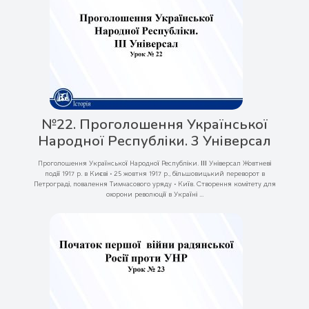
№22. Проголошення Української
Народної Республіки. 3 Універсал
Проголошення Української Народної Республіки. ІІІ Універсал Жовтневі
події 1917 р. в Києві • 25 жовтня 1917 р., більшовицький переворот в
Петрограді, повалення Тимчасового уряду • Київ. Створення комітету для
охорони революції в Україні ...