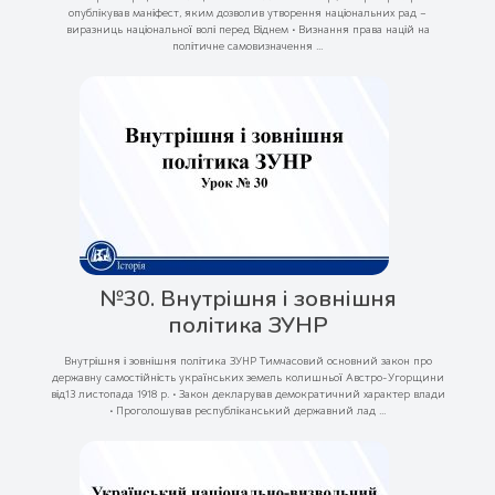
опублікував маніфест, яким дозволив утворення національних рад –
виразниць національної волі перед Віднем • Визнання права націй на
політичне самовизначення ...
№30. Внутрішня і зовнішня
політика ЗУНР
Внутрішня і зовнішня політика ЗУНР Тимчасовий основний закон про
державну самостійність українських земель колишньої Австро-Угорщини
від13 листопада 1918 р. • Закон декларував демократичний характер влади
• Проголошував республіканський державний лад ...