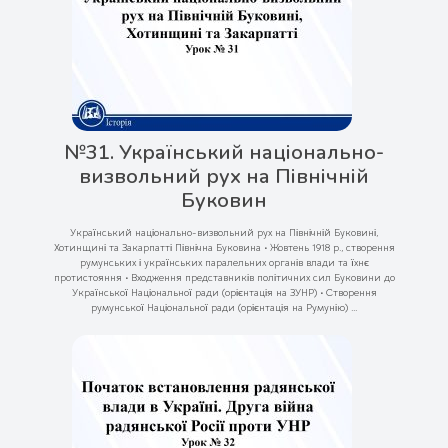
№31. Український національно-
визвольний рух на Північній
Буковин
Український національно-визвольний рух на Північній Буковині,
Хотинщині та Закарпатті Північна Буковина • Жовтень 1918 р., створення
румунських і українських паралельних органів влади та їхнє
протистояння • Входження представників політичних сил Буковини до
Української Національної ради (орієнтація на ЗУНР) • Створення
румунської Національної ради (орієнтація на Румунію) ...