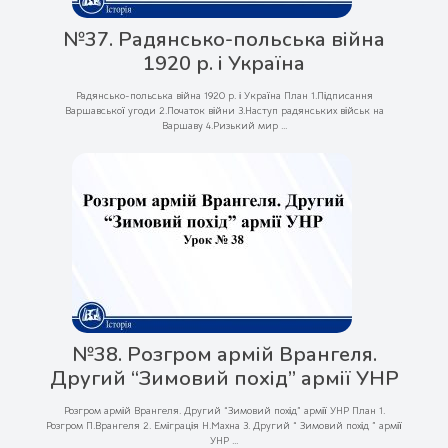
№37. Радянсько-польська війна
1920 р. і Україна
Радянсько-польська війна 1920 р. і Україна План 1.Підписання
Варшавської угоди 2.Початок війни 3.Наступ радянських військ на
Варшаву 4.Ризький мир ...
№38. Розгром армій Врангеля.
Другий “Зимовий похід” армії УНР
Розгром армій Врангеля. Другий “Зимовий похід” армії УНР План 1.
Розгром П.Врангеля 2. Еміграція Н.Махна 3. Другий “ Зимовий похід ” армії
УНР ...