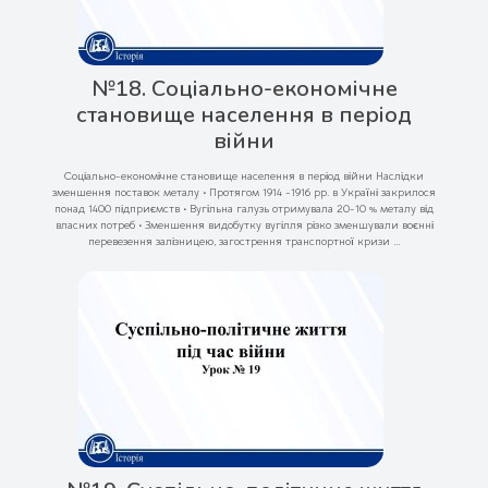
№18. Соціально-економічне
становище населення в період
війни
Соціально-економічне становище населення в період війни Наслідки
зменшення поставок металу • Протягом 1914 -1916 рр. в Україні закрилося
понад 1400 підприємств • Вугільна галузь отримувала 20-10 % металу від
власних потреб • Зменшення видобутку вугілля різко зменшували воєнні
перевезення залізницею, загострення транспортної кризи ...