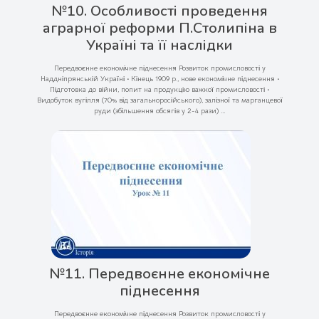
№10. Особливості проведення
аграрної реформи П.Столипіна в
Україні та її наслідки
Передвоєнне економічне піднесення Розвиток промисловості у
Наддніпрянській Україні • Кінець 1909 р., нове економічне піднесення •
Підготовка до війни, попит на продукцію важкої промисловості •
Видобуток вугілля (70% від загальноросійського), залізної та марганцевої
руди (збільшення обсягів у 2-4 рази) ...
№11. Передвоєнне економічне
піднесення
Передвоєнне економічне піднесення Розвиток промисловості у