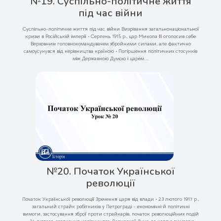
№19. Суспільно-політичне життя
під час війни
Суспільно-політичне життя під час війни Визрівання загальнонаціональної
кризи в Російській імперії • Серпень 1915 р., цар Микола ІІ оголосив себе
Верховним головнокомандувачем збройними силами, але фактично
самоусунувся від керівництва країною • Погіршення політичних стосунків
між Державною Думою і царем ...
№20. Початок Української
революції
Початок Української революції Зречення царя від влади • 23 лютого 1917 р.,
загальний страйк робітників у Петрограді - економічні й політичні
вимоги, застосування зброї проти страйкарів, початок революційних подій