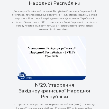
Народної Республіки
Директорія Української Народної Республіки Створення Директорії • 3
листопада, початок революції в Німеччині • 13 листопада радянська Росія
анулювала Брестський мир і відмовилася від визнання Української
держави • 14 листопада, 1918 р., створення в Києві Директорії - керівного
органу повстанням проти гетьмана • Розгром повстанцями військ
гетьмана під Мотовилівкою ...
№29. Утворення
Західноукраїнської Народної
Республіки
Утворення Західноукраїнської Народної Республіки (ЗУНР) Становище
Австро-Угорщини в кінці війни • 16 жовтня 1918 р., імператор Карл