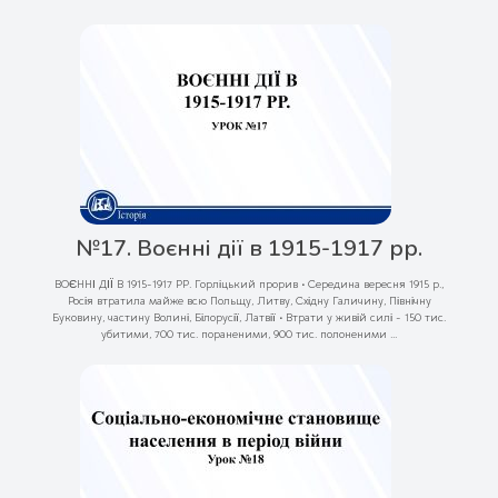
№17. Воєнні дії в 1915-1917 рр.
ВОЄННІ ДІЇ В 1915-1917 РР. Горліцький прорив • Середина вересня 1915 р.,
Росія втратила майже всю Польщу, Литву, Східну Галичину, Північну
Буковину, частину Волині, Білорусії, Латвії • Втрати у живій силі - 150 тис.
убитими, 700 тис. пораненими, 900 тис. полоненими ...