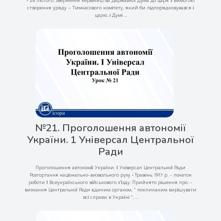
• 24 лютого, звернення керівництва Державної Дума до царя з вимогою
створення уряду – Тимчасового комітету, який би підпорядковувався і
царю, і Думі ...
№21. Проголошення автономії
України. 1 Універсал Центральної
Ради
Проголошення автономії України. І Універсал Центральної Ради
Розгортання національно-визвольного руху • Травень 1917 р. - початок
роботи І Всеукраїнського військового з’їзду. Прийнято рішення про: -
визнання Центральної Ради єдиним органом, “ покликаним вирішувати
всі справи в Україні ”; ...