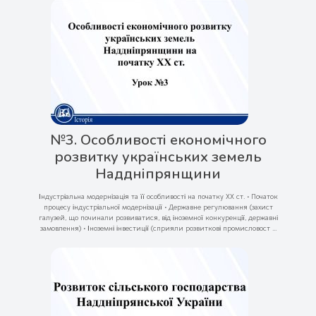
№3. Особливості економічного
розвитку українських земель
Наддніпрянщини
Індустріальна модернізація та її особливості на початку ХХ ст. • Початок
процесу індустріальної модернізації • Державне регулювання (захист
галузей, що починали розвиватися, від іноземної конкуренції, державні
замовлення) • Іноземні інвестиції (сприяли розвиткові промисловост ...