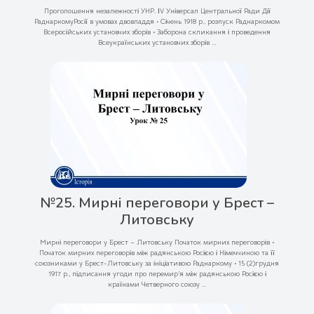
Проголошення незалежності УНР. ІV Універсал Центральної Ради Дії
РаднаркомуРосії в умовах двовладдя • Січень 1918 р., розпуск Раднаркомом
Всеросійських установчих зборів • Заборона скликання і проведення
Всеукраїнських установчих зборів ...
№25. Мирні переговори у Брест –
Литовську
Мирні переговори у Брест – Литовську Початок мирних переговорів •
Початок мирних переговорів між радянською Росією і Німеччиною та її
союзниками у Брест-Литовську за ініціативою Раднаркому • 15 (2)грудня
1917 р., підписання угоди про перемир’я між радянською Росією і
країнами Четверного союзу ...