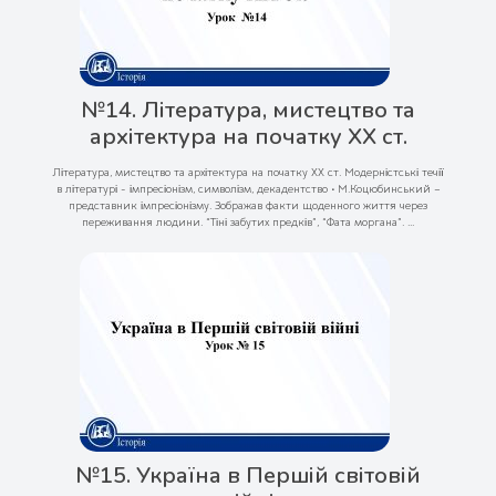
№14. Література, мистецтво та
архітектура на початку ХХ ст.
Література, мистецтво та архітектура на початку ХХ ст. Модерністські течії
в літературі - імпресіонізм, символізм, декадентство • М.Коцюбинський –
представник імпресіонізму. Зображав факти щоденного життя через
переживання людини. “Тіні забутих предків”, “Фата моргана”. ...
№15. Україна в Першій світовій