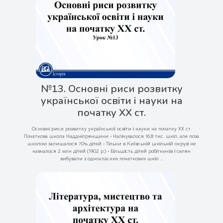
№13. Основні риси розвитку
української освіти і науки на
початку ХХ ст.
Основні риси розвитку української освіти і науки на початку ХХ ст.
Початкова школа Наддніпрянщини • Налічувалося 16,8 тис. шкіл, але поза
школою залишалося 70% дітей • Тільки в Київській шкільній окрузі не
навчалося 2 млн дітей (1902 р.) • Більшість дітей робітників і селян
вибували з однокласних початкових шкіл ...