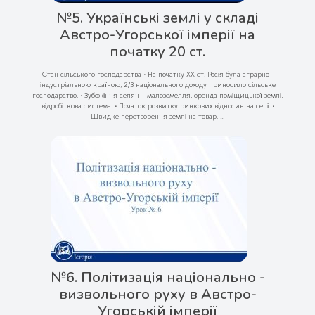
№5. Українські землі у складі
Австро-Угорської імперії на
початку 20 ст.
Стан сільського господарства • На початку ХХ ст. Росія була аграрно-
індустріальною країною, 2/3 національного доходу приносило сільське
господарство. • Зубожіння селян - малоземелля, оренда поміщицької землі,
відробіткова система. • Початок розвитку ринкових відносин на селі. •
Швидке перетворення землі на товар. ...
№6. Політизація національно -
визвольного руху в Австро-
Угорській імперії