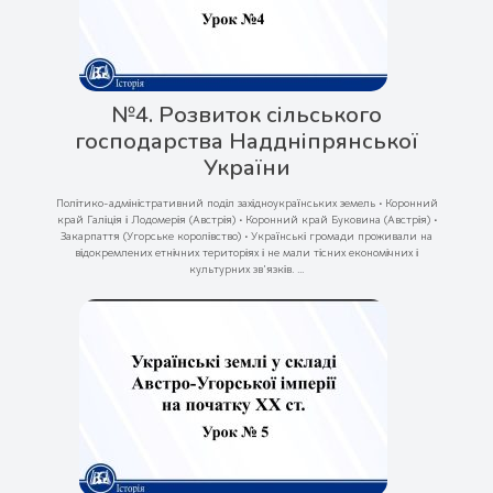
№4. Розвиток сільського
господарства Наддніпрянської
України
Політико-адміністративний поділ західноукраїнських земель • Коронний
край Галіція і Лодомерія (Австрія) • Коронний край Буковина (Австрія) •
Закарпаття (Угорське королівство) • Українські громади проживали на
відокремлених етнічних територіях і не мали тісних економічних і
культурних зв'язків. ...