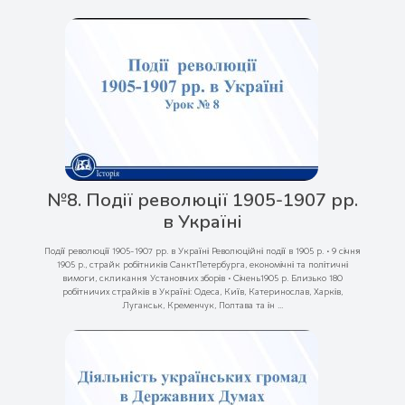
№8. Події революції 1905-1907 рр.
в Україні
Події революції 1905-1907 рр. в Україні Революційні події в 1905 р. • 9 січня
1905 р., страйк робітників СанктПетербурга, економічні та політичні
вимоги, скликання Установчих зборів • Січень1905 р. Близько 180
робітничих страйків в Україні: Одеса, Київ, Катеринослав, Харків,
Луганськ, Кременчук, Полтава та ін ...