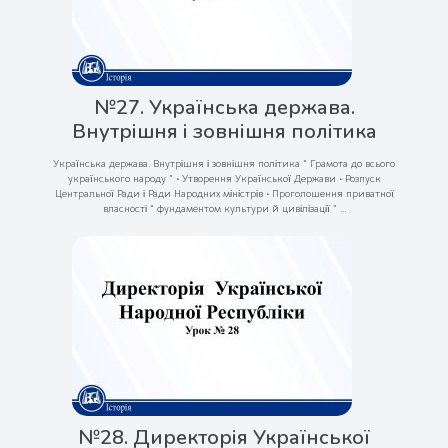
№27. Українська держава.
Внутрішня і зовнішня політика
Українська держава. Внутрішня і зовнішня політика “ Грамота до всього
українського народу ” • Утворення Української Держави • Розпуск
Центральної Ради і Ради Народних міністрів • Проголошення приватної
власності “ фундаментом культури й цивілізації ” ...
№28. Директорія Української