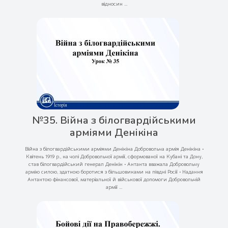
відносин ...
№35. Війна з білогвардійськими
арміями Денікіна
Війна з білогвардійськими арміями Денікіна Добровольча армія Денікіна •
Квітень 1919 р., на чолі Добровольчої армії, сформованої на Кубані та Дону,
став білогвардійський генерал Денікін • Антанта вважала Добровольчу
армію силою, здатною боротися з більшовиками на півдні Росії • Надання
Антантою фінансової, матеріальної й військової допомоги Добровольчій
армії ...