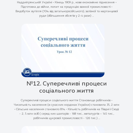
Наддніпрянській Україні • Кінець 1909 р., нове економічне піднесення •
Підготовка до війни, попит на продукцію важкої промисловості •
Видобуток вугілля (70% від загальноросійського), залізної та марганцевої
руди (збільшення обсягів у 2-4 рази) ...
№12. Суперечливі процеси
соціального життя
Суперечливі процеси соціального життя Становище робітників •
Чисельність населення (в сучасних кордонах України) становила 35, 2 млн
• Сільське населення становило 81% • Кількість робітників на Півдні і Сході
- 2, 5 млн осіб ( серед них шахтарів - 168 тис., металургів – 145 тис.,
робітників цукрової промисловості - 126 тис.) ...