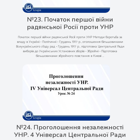
№23. Початок першої війни
радянської Росії проти УНР
Початок першої війни радянської Росії проти УНР Методи боротьба за
владу в Україні • Політичні • Грудень 1917 р., оголошення більшовиками
Всеукраїнського з’їзду рад • Грудень 1917 р., підготовка Центральної Ради
виборів до Українських Установчих зборів • Збройні • Підготовка
більшовиками збройного повстання в Києві ...
№24. Проголошення незалежності
УНР. 4 Універсал Центральної Ради