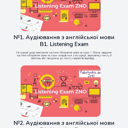
№1. Аудіювання з англійської мови
B1. Listening Exam
Інструкція щодо виконання частини «Розуміння мови на слух» 1. Кожне завдання
частини «Розуміння мови на слух» складається з інструкції, звукозапису тексту й
запитань або тверджень до тексту і варіантів відповіді. ...
№2. Аудіювання з англійської мови