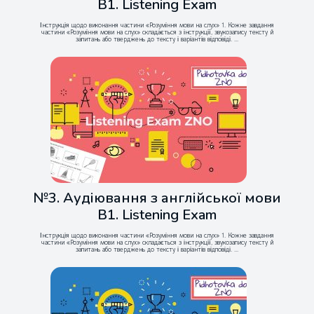
B1. Listening Exam
Інструкція щодо виконання частини «Розуміння мови на слух» 1. Кожне завдання
частини «Розуміння мови на слух» складається з інструкції, звукозапису тексту й
запитань або тверджень до тексту і варіантів відповіді. ...
№3. Аудіювання з англійської мови
B1. Listening Exam
Інструкція щодо виконання частини «Розуміння мови на слух» 1. Кожне завдання
частини «Розуміння мови на слух» складається з інструкції, звукозапису тексту й
запитань або тверджень до тексту і варіантів відповіді. ...