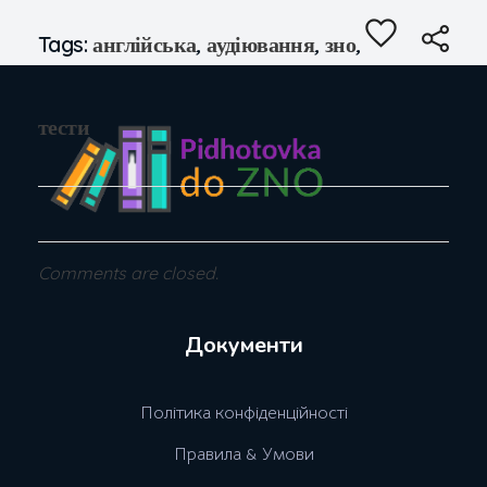
Tags:
англійська
,
аудіювання
,
зно
,
тести
Comments are closed.
Документи
Полiтика конфiденцiйностi
Правила & Умови