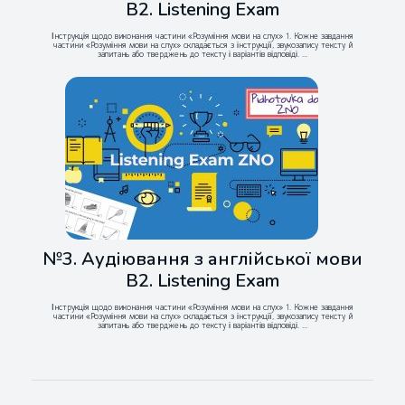
B2. Listening Exam
Інструкція щодо виконання частини «Розуміння мови на слух» 1. Кожне завдання
частини «Розуміння мови на слух» складається з інструкції, звукозапису тексту й
запитань або тверджень до тексту і варіантів відповіді. ...
№3. Аудіювання з англійської мови
B2. Listening Exam
Інструкція щодо виконання частини «Розуміння мови на слух» 1. Кожне завдання
частини «Розуміння мови на слух» складається з інструкції, звукозапису тексту й
запитань або тверджень до тексту і варіантів відповіді. ...