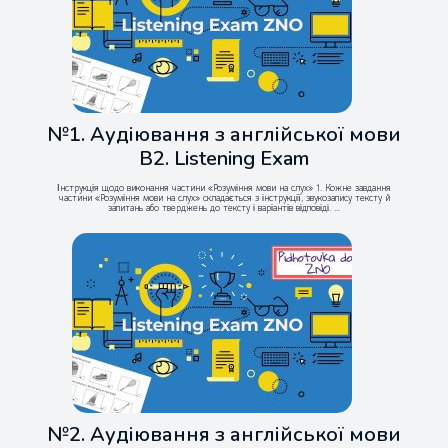
№1. Аудіювання з англійської мови
B2. Listening Exam
Інструкція щодо виконання частини «Розуміння мови на слух» 1. Кожне завдання
частини «Розуміння мови на слух» складається з інструкції, звукозапису тексту й
запитань або тверджень до тексту і варіантів відповіді. ...
№2. Аудіювання з англійської мови